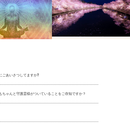
えると○○がきれいになる⁈
あなたは❝魂❞の存在を信じますか？ 第
四話
にごあいさつしてますか⁈
もちゃんと守護霊様がついていることをご存知ですか？