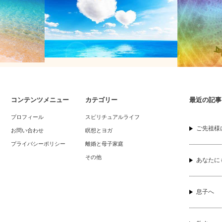
コンテンツメニュー
カテゴリー
最近の記事
チャクラを整
あなたはパートナーと❝愛❞を育てていま
あります
プロフィール
スピリチュアルライフ
すか❓
ご先祖様
お問い合わせ
瞑想とヨガ
プライバシーポリシー
離婚と母子家庭
その他
あなたに
息子へ