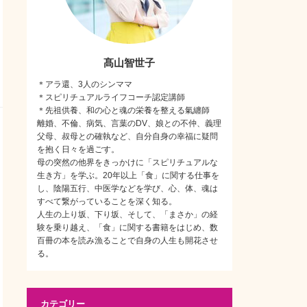
髙山智世子
＊アラ還、3人のシンママ
＊スピリチュアルライフコーチ認定講師
＊先祖供養、和の心と魂の栄養を整える氣纏師
離婚、不倫、病気、言葉のDV、娘との不仲、義理
父母、叔母との確執など、自分自身の幸福に疑問
を抱く日々を過ごす。
母の突然の他界をきっかけに「スピリチュアルな
生き方」を学ぶ。20年以上「食」に関する仕事を
し、陰陽五行、中医学などを学び、心、体、魂は
すべて繋がっていることを深く知る。
人生の上り坂、下り坂、そして、「まさか」の経
験を乗り越え、「食」に関する書籍をはじめ、数
百冊の本を読み漁ることで自身の人生も開花させ
る。
カテゴリー