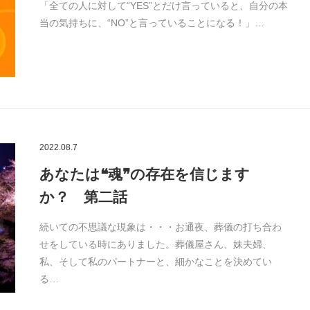
「全ての人に対して“YES”とだけ言っていると、自分の本
当の気持ちに、“NO”と言っていることになる！」…
2022.08.7
あなたは❝魂❞の存在を信じます
か？ 第二話
続いての不思議な現象は・・・お通夜、葬儀の打ち合わ
せをしている時にありました。葬儀屋さん、妹夫婦、
私、そして私のパートナーと、細かなことを決めてい
る…